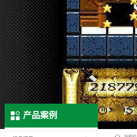
产品案例
当前