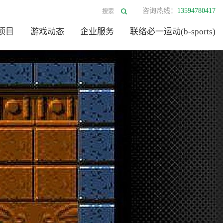
咨询热线：
13594780417
项目
游戏动态
企业服务
联络必一运动(b-sports)