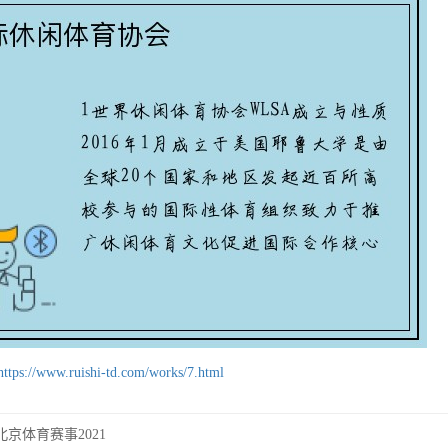
https://www.ruishi-td.com/works/7.html
北京体育赛事2021