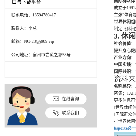
国际群众体育
口与下载平台
成立于19
主张“体育
联系电话：13594780417
世界休闲组织（W
联系人：李总
制定《休闲
3. 
邮箱：NG·28@j909.vip
社会价值
：
提升身心健
公司地址：宿州市尝谎之都58号
产业方向
：
中国实践
：
国际共识
：
资料来
名称差异
：
密集；TA
在线咨询
更多信息可
[世界休闲
联系我们
[国际群众
- [世界休
bsports必