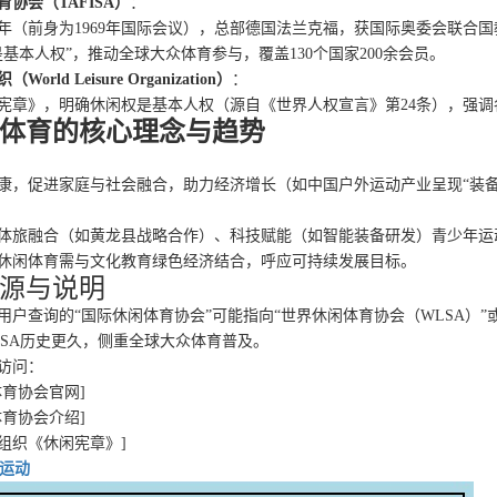
协会（TAFISA）
：
91年（前身为1969年国际会议），总部德国法兰克福，获国际奥委会联合
是基本人权”，推动全球大众体育参与，覆盖130个国家200余会员。
orld Leisure Organization）
：
宪章》，明确休闲权是基本人权（源自《世界人权宣言》第24条），强
休闲体育的核心理念与趋势
康，促进家庭与社会融合，助力经济增长（如中国户外运动产业呈现“装备
体旅融合（如黄龙县战略合作）、科技赋能（如智能装备研发）青少年运
休闲体育需与文化教育绿色经济结合，呼应可持续发展目标。
源与说明
用户查询的“国际休闲体育协会”可能指向“世界休闲体育协会（WLSA）”或
FISA历史更久，侧重全球大众体育普及。
访问：
体育协会官网]
体育协会介绍]
闲组织《休闲宪章》]
一运动