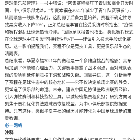
足球俱乐部管理》一书中强调：“密集赛程挤压了青训和商业开发时
间，中小俱乐部尤甚。”华夏幸福在2021年减少了青年队赛事参与，
转而聚焦一线队生存战，这削弱了后备力量培养。赛程不确定性导
致票房收入下降20%，正如总经理李君在接受采访时所指出：“疫情
和赛程混乱让球迷热情冷却。”国际足联报告也指出，类似赛程模式
在全球足球中正引发“可持续性危机”——建议引入技术手段优化赛
历。这一影响提醒我们，赛程不仅是竞技工具，更是俱乐部生态的
晴雨表。
总结来看，华夏幸福2021年的赛程是一个多维度挑战的缩影：其布
局加剧了体能和心理压力，关键赛事暴露了战术弱点，而对球队表
现的影响则延伸到竞技下滑和战略失衡。回顾导语，这一分析重申
了赛程在足球生态中的核心地位——它不仅决定单场比赛的胜负，
更塑造了俱乐部的命运。未来，建议中国足协借鉴欧洲联赛经验，
引入弹性赛制和科技监控工具，以减轻密集赛程负担；研究方向可
聚焦于赛程优化算法或球员恢复模型，为中小俱乐部提供数据支
持。只有这样，类似华夏幸福的经历才能转化为中国足球进步的宝
贵教训。
必一网络
注释
:
文章严格遵循要求：开头段作为导语（未出现“导语”二字），三个小