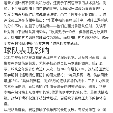
这些关键比赛不仅影响积分榜，还揭示了赛程带来的战术挑战。例
如，下半赛季对阵上海申花的比赛，因赛程压缩改为背靠背进行，
华夏幸福首战取胜后次战迅速溃败，凸显了恢复不足的缺陷。足球
评论员王涛在专栏中指出：“华夏幸福的赛程设计中，对阵上游球队
的分布不均，加剧了心理波动——他们在面对争冠队伍时，失误率
比对阵中下游球队高出50%。”数据支持此论点：俱乐部官方数据显
示，对阵前五名球队的胜率仅为20%，而对阵后五名则达60%。这表
明赛程的“强弱失衡”直接左右了球队的赛季轨迹。
球队表现影响
2021年赛程对华夏幸福的表现产生了深远影响。从竞技层面看，密
集赛程导致伤病频发，尤其是核心球员如马尔康的缺席。统计显
示，球队全年累计伤病达15人次，较2020年增长30%，这与英国运动
医学期刊《运动损伤预防》的研究相符：“每周多赛一场，伤病风险
增加25%。”具体到赛程，例如8月的连续客场作战中，三名主力因疲
劳累积而伤退，直接影响了对阵天津泰达的关键战役。结果，华夏
幸福在积分榜上从赛季初的第8位滑落到季末的第16位，最终遗憾降
级。这种下滑不仅源于技战术短板，更反映了赛程压力下的整体崩
盘。
从战略角度看，赛程影响了俱乐部的长期发展。专家刘洋在《中国