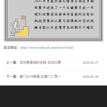
本文网址：
https://www.ruishi-td.com/news/4.html
上一篇：
击剑赛事组织总结-击剑比赛的目的与意义
2026-05-27
下一篇：
厦门2018赛事(在厦门二零一八年举办的各类精彩赛事中感受运动魅力与城市精神)
2026-05-28