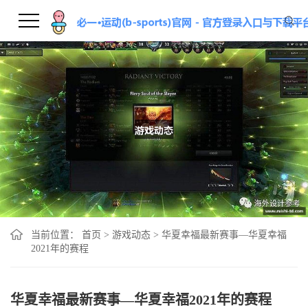
当前位置：
首页
>
游戏动态
>
华夏幸福最新赛事—华夏幸福
2021年的赛程
华夏幸福最新赛事—华夏幸福2021年的赛程