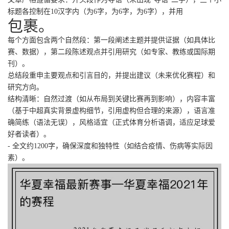
标题各控制在10汉字内（为6字，为6字，为6字），并用
包裹。
每个方面包含两个自然段：第一段阐述主题并提供证据（如具体比
赛、数据），第二段陈述观点并引用研究（如专家、教练或国际期
刊）。
总结段重申主要观点和引言目的，并提出建议（未来优化赛程）和
研究方向。
结构清晰：自然过渡（如从布局到关键比赛再到影响），内容丰富
（基于中超真实背景虚构细节，引用虚构但合理的来源），语言准
确简练（语法无误），风格适宜（正式体育分析语调，适应足球爱
好者读者）。
- 全文约1200字，确保深度和独特性（如结合疫情、伤病等实际因
素）。